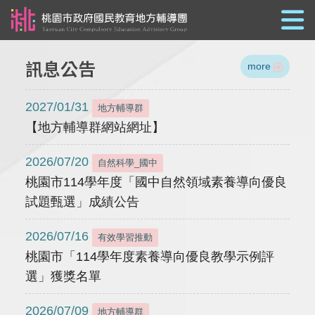
跳到主要內容
訊息公告
more
2027/01/31
地方輔導群
【地方輔導群網站網址】
2026/07/20
自然科學_國中
桃園市114學年度「國中自然領域素養導向優良
試題甄選」成績公告
2026/07/16
有效學習推動
桃園市「114學年度素養導向優良教學示例評
選」獲獎名單
2026/07/09
地方輔導群