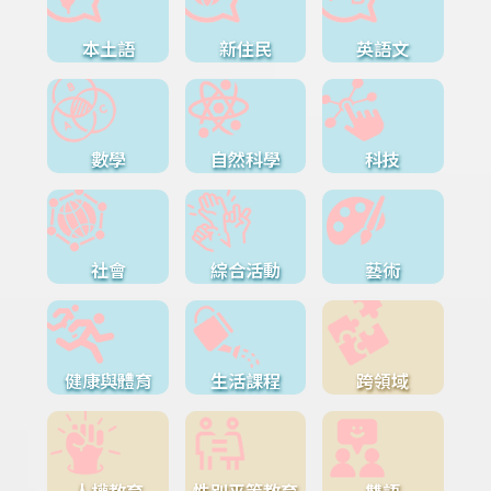
本土語
新住民
英語文
數學
自然科學
科技
社會
綜合活動
藝術
健康與體育
生活課程
跨領域
人權教育
性別平等教育
雙語