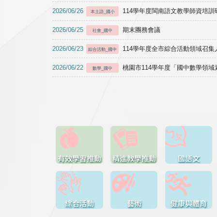
2026/06/26
114學年度閩南語文教學師資培訓研習於1
本土語_國小
2026/06/25
期末團務會議
社會_國中
2026/06/23
114學年度全市綜合活動領域召集人
綜合活動_國中
2026/06/22
桃園市114學年度「國中數學領
數學_國中
有效學習推動
精進教學推動
國語文
綜合活動
藝術
健康與體育