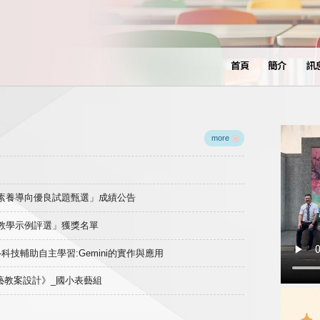
首頁
簡介
訊
more
域素養導向優良試題甄選」成績公告
良教學示例評選」獲獎名單
)-科技輔助自主學習:Gemini的實作與應用
表藝教案設計》_國小表藝組