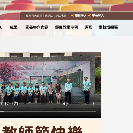
桃園市教育局
｜
舊網站
｜
網站地圖
團員登入
學校登入
息
成果
素養導向命題
優良教學示例
評審
學校填報區