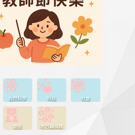
自然科學
科技
社會
雙語
地方輔導群