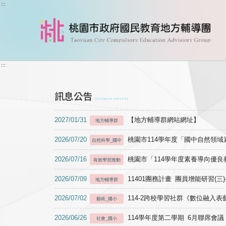
跳到主要內容
:::
:::
訊息公告
Announcements
2027/01/31
【地方輔導群網站網址】
地方輔導群
2026/07/20
桃園市114學年度「國中自然領
自然科學_國中
2026/07/16
桃園市「114學年度素養導向優
有效學習推動
2026/07/09
11401團務計畫 團員增能研習(三
地方輔導群
2026/07/02
114-2跨校學習社群《數位融入
藝術_國小
2026/06/26
114學年度第二學期 6月聯席會議
社會_國小