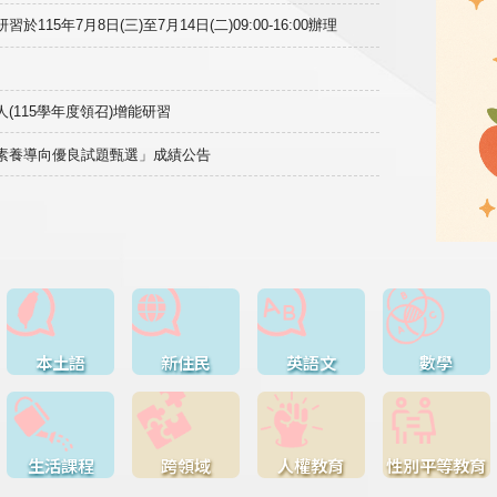
15年7月8日(三)至7月14日(二)09:00-16:00辦理
(115學年度領召)增能研習
域素養導向優良試題甄選」成績公告
本土語
新住民
英語文
數學
生活課程
跨領域
人權教育
性別平等教育