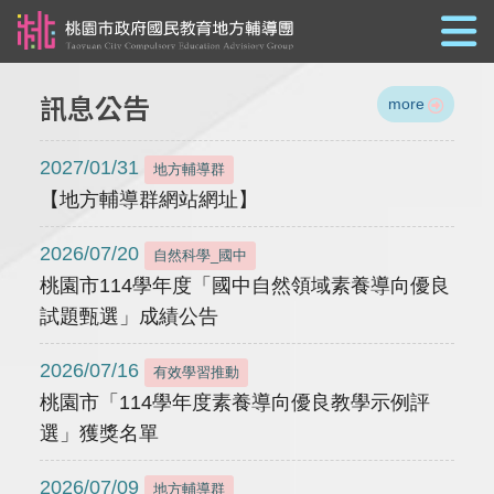
跳到主要內容
訊息公告
more
2027/01/31
地方輔導群
【地方輔導群網站網址】
2026/07/20
自然科學_國中
桃園市114學年度「國中自然領域素養導向優良
試題甄選」成績公告
2026/07/16
有效學習推動
桃園市「114學年度素養導向優良教學示例評
選」獲獎名單
2026/07/09
地方輔導群