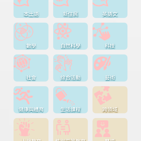
本土語
新住民
英語文
數學
自然科學
科技
社會
綜合活動
藝術
健康與體育
生活課程
跨領域
人權教育
性別平等教育
雙語