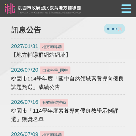
跳到主要內容
訊息公告
more
2027/01/31
地方輔導群
【地方輔導群網站網址】
2026/07/20
自然科學_國中
桃園市114學年度「國中自然領域素養導向優良
試題甄選」成績公告
2026/07/16
有效學習推動
桃園市「114學年度素養導向優良教學示例評
選」獲獎名單
2026/07/09
地方輔導群