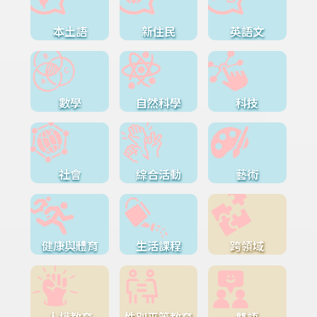
本土語
新住民
英語文
數學
自然科學
科技
社會
綜合活動
藝術
健康與體育
生活課程
跨領域
人權教育
性別平等教育
雙語