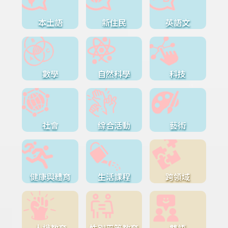
本土語
新住民
英語文
數學
自然科學
科技
社會
綜合活動
藝術
健康與體育
生活課程
跨領域
人權教育
性別平等教育
雙語