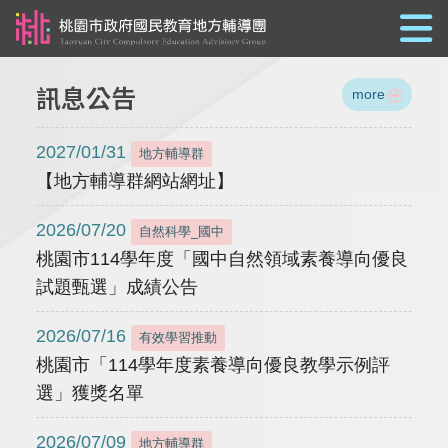
跳到主要內容
訊息公告
more
2027/01/31
地方輔導群
【地方輔導群網站網址】
2026/07/20
自然科學_國中
桃園市114學年度「國中自然領域素養導向優良
試題甄選」成績公告
2026/07/16
有效學習推動
桃園市「114學年度素養導向優良教學示例評
選」獲獎名單
2026/07/09
地方輔導群