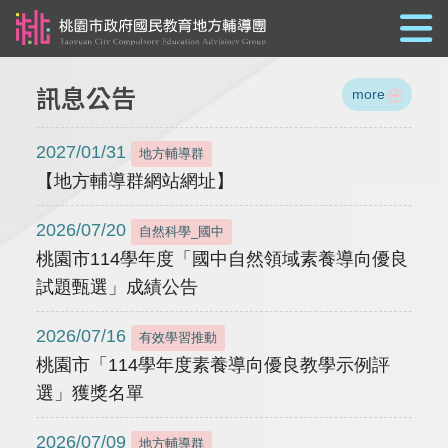
跳到主要內容
訊息公告
more
2027/01/31
地方輔導群
【地方輔導群網站網址】
2026/07/20
自然科學_國中
桃園市114學年度「國中自然領域素養導向優良
試題甄選」成績公告
2026/07/16
有效學習推動
桃園市「114學年度素養導向優良教學示例評
選」獲獎名單
2026/07/09
地方輔導群