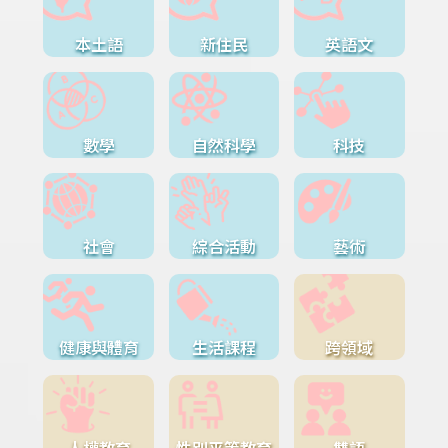
本土語
新住民
英語文
數學
自然科學
科技
社會
綜合活動
藝術
健康與體育
生活課程
跨領域
人權教育
性別平等教育
雙語