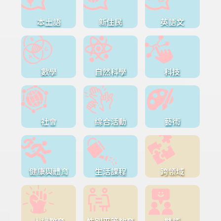
本土語
新住民
英語文
數學
自然科學
科技
社會
綜合活動
藝術
健康與體育
生活課程
跨領域
人權教育
性別平等教育
雙語