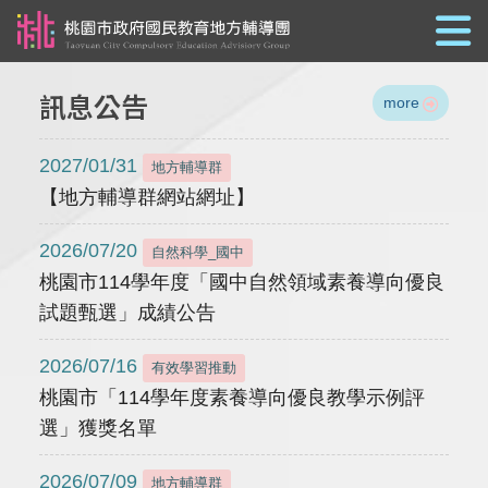
跳到主要內容
訊息公告
more
2027/01/31
地方輔導群
【地方輔導群網站網址】
2026/07/20
自然科學_國中
桃園市114學年度「國中自然領域素養導向優良
試題甄選」成績公告
2026/07/16
有效學習推動
桃園市「114學年度素養導向優良教學示例評
選」獲獎名單
2026/07/09
地方輔導群