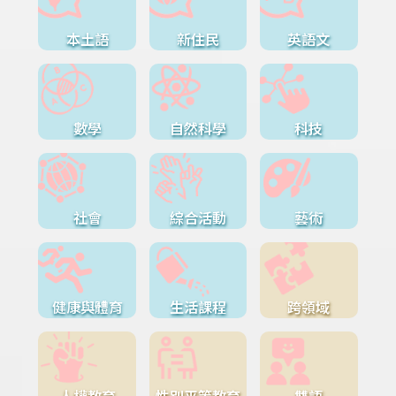
本土語
新住民
英語文
數學
自然科學
科技
社會
綜合活動
藝術
健康與體育
生活課程
跨領域
人權教育
性別平等教育
雙語