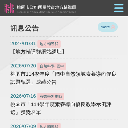
跳到主要內容
訊息公告
more
2027/01/31
地方輔導群
【地方輔導群網站網址】
2026/07/20
自然科學_國中
桃園市114學年度「國中自然領域素養導向優良
試題甄選」成績公告
2026/07/16
有效學習推動
桃園市「114學年度素養導向優良教學示例評
選」獲獎名單
2026/07/09
地方輔導群