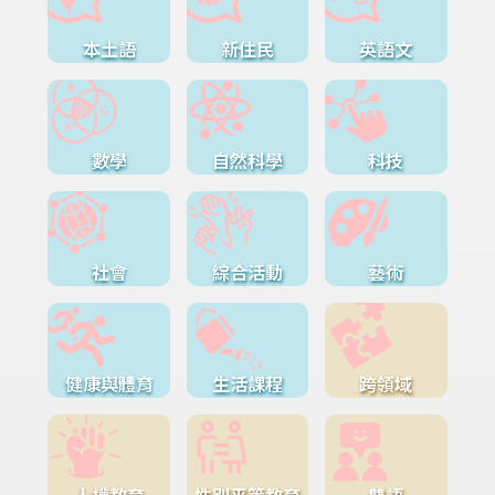
本土語
新住民
英語文
數學
自然科學
科技
社會
綜合活動
藝術
健康與體育
生活課程
跨領域
人權教育
性別平等教育
雙語