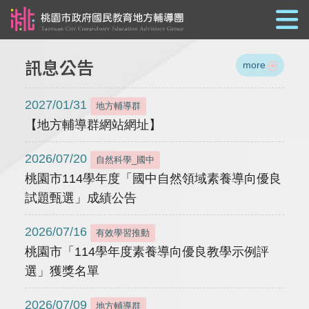
跳到主要內容
訊息公告
more
2027/01/31
地方輔導群
【地方輔導群網站網址】
2026/07/20
自然科學_國中
桃園市114學年度「國中自然領域素養導向優良
試題甄選」成績公告
2026/07/16
有效學習推動
桃園市「114學年度素養導向優良教學示例評
選」獲獎名單
2026/07/09
地方輔導群