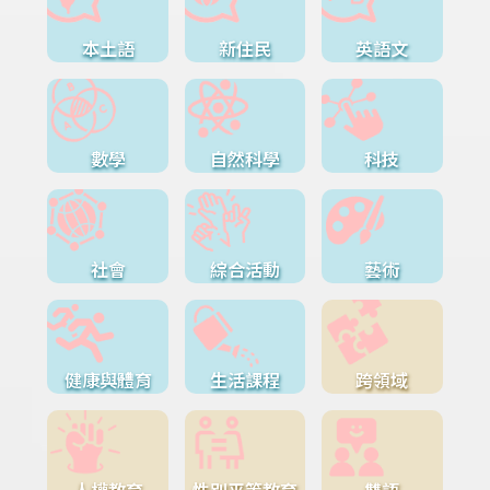
本土語
新住民
英語文
數學
自然科學
科技
社會
綜合活動
藝術
健康與體育
生活課程
跨領域
人權教育
性別平等教育
雙語