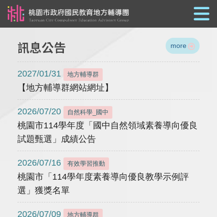
跳到主要內容
訊息公告
more
2027/01/31
地方輔導群
【地方輔導群網站網址】
2026/07/20
自然科學_國中
桃園市114學年度「國中自然領域素養導向優良
試題甄選」成績公告
2026/07/16
有效學習推動
桃園市「114學年度素養導向優良教學示例評
選」獲獎名單
2026/07/09
地方輔導群