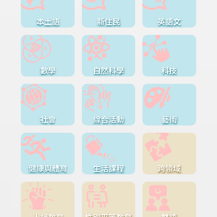
本土語
新住民
英語文
數學
自然科學
科技
社會
綜合活動
藝術
健康與體育
生活課程
跨領域
人權教育
性別平等教育
雙語