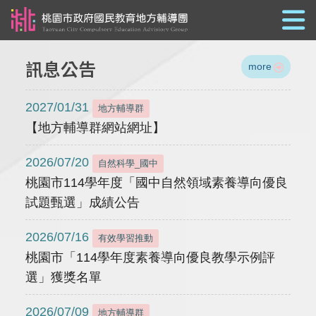
跳到主要內容
訊息公告
more
2027/01/31
地方輔導群
【地方輔導群網站網址】
2026/07/20
自然科學_國中
桃園市114學年度「國中自然領域素養導向優良
試題甄選」成績公告
2026/07/16
有效學習推動
桃園市「114學年度素養導向優良教學示例評
選」獲獎名單
2026/07/09
地方輔導群