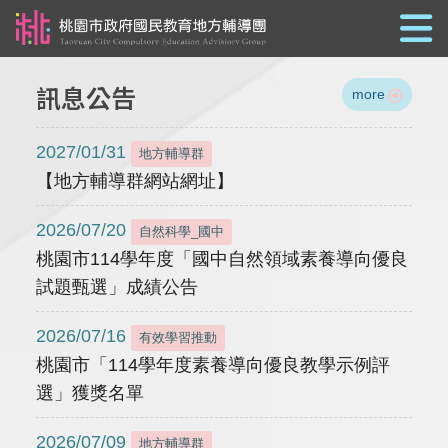
跳到主要內容
訊息公告
more
2027/01/31
地方輔導群
【地方輔導群網站網址】
2026/07/20
自然科學_國中
桃園市114學年度「國中自然領域素養導向優良
試題甄選」成績公告
2026/07/16
有效學習推動
桃園市「114學年度素養導向優良教學示例評
選」獲獎名單
2026/07/09
地方輔導群