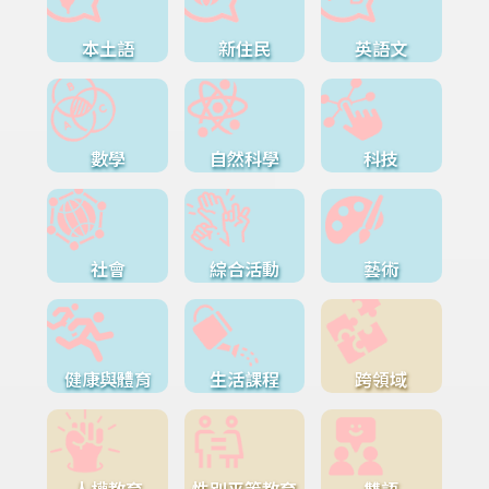
本土語
新住民
英語文
數學
自然科學
科技
社會
綜合活動
藝術
健康與體育
生活課程
跨領域
人權教育
性別平等教育
雙語