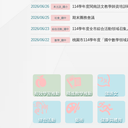
2026/06/26
114學年度閩南語文教學師資培訓研習於1
本土語_國小
2026/06/25
期末團務會議
社會_國中
2026/06/23
114學年度全市綜合活動領域召集人
綜合活動_國中
2026/06/22
桃園市114學年度「國中數學領
數學_國中
有效學習推動
精進教學推動
國語文
綜合活動
藝術
健康與體育