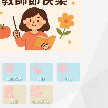
自然科學
科技
社會
雙語
地方輔導群