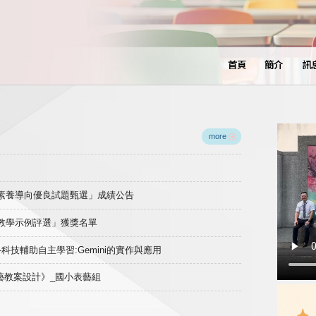
首頁
簡介
訊
more
域素養導向優良試題甄選」成績公告
良教學示例評選」獲獎名單
)-科技輔助自主學習:Gemini的實作與應用
表藝教案設計》_國小表藝組