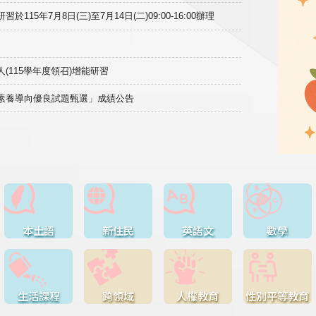
15年7月8日(三)至7月14日(二)09:00-16:00辦理
(115學年度領召)增能研習
域素養導向優良試題甄選」成績公告
本土語
新住民
英語文
數學
生活課程
跨領域
人權教育
性別平等教育