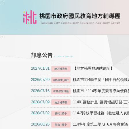
跳到主要內容
:::
:::
訊息公告
Announcements
2027/01/31
【地方輔導群網站網址】
地方輔導群
2026/07/20
桃園市114學年度「國中自然領
自然科學_國中
2026/07/16
桃園市「114學年度素養導向優
有效學習推動
2026/07/09
11401團務計畫 團員增能研習(三
地方輔導群
2026/07/02
114-2跨校學習社群《數位融入
藝術_國小
2026/06/26
114學年度第二學期 6月聯席會議
社會_國小