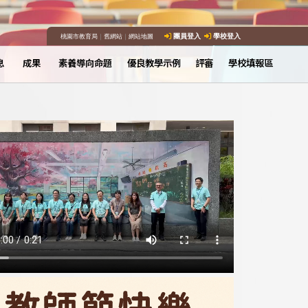
桃園市教育局
｜
舊網站
｜
網站地圖
團員登入
學校登入
息
成果
素養導向命題
優良教學示例
評審
學校填報區