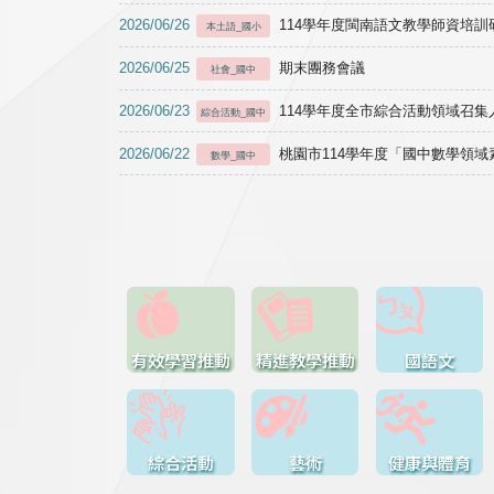
2026/06/26
114學年度閩南語文教學師資培訓研習於1
本土語_國小
2026/06/25
期末團務會議
社會_國中
2026/06/23
114學年度全市綜合活動領域召集人
綜合活動_國中
2026/06/22
桃園市114學年度「國中數學領
數學_國中
有效學習推動
精進教學推動
國語文
綜合活動
藝術
健康與體育