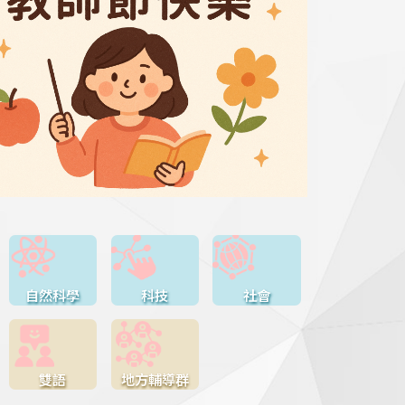
自然科學
科技
社會
雙語
地方輔導群