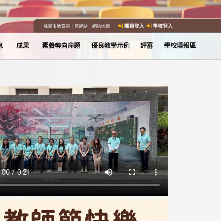
桃園市教育局
｜
舊網站
｜
網站地圖
團員登入
學校登入
息
成果
素養導向命題
優良教學示例
評審
學校填報區