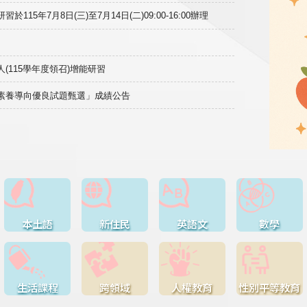
15年7月8日(三)至7月14日(二)09:00-16:00辦理
(115學年度領召)增能研習
域素養導向優良試題甄選」成績公告
本土語
新住民
英語文
數學
生活課程
跨領域
人權教育
性別平等教育