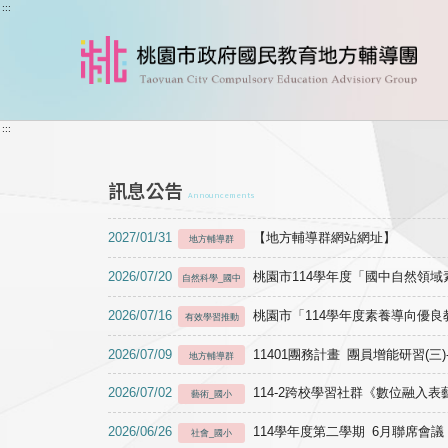
跳到主要內容
:::
:::
訊息公告
Announcements
2027/01/31
【地方輔導群網站網址】
地方輔導群
2026/07/20
桃園市114學年度「國中自然領
自然科學_國中
2026/07/16
桃園市「114學年度素養導向優
有效學習推動
2026/07/09
11401團務計畫 團員增能研習(三
地方輔導群
2026/07/02
114-2跨校學習社群《數位融入
藝術_國小
2026/06/26
114學年度第二學期 6月聯席會議
社會_國小