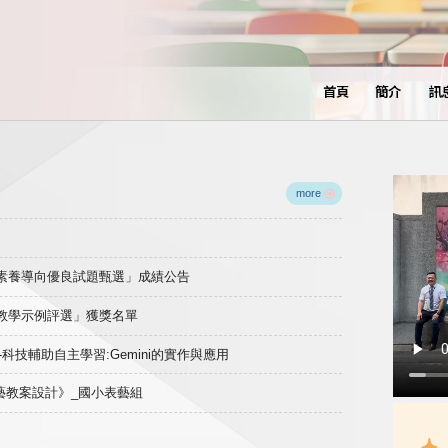
首頁
簡介
訊
more
域素養導向優良試題甄選」成績公告
良教學示例評選」獲獎名單
)-科技輔助自主學習:Gemini的實作與應用
表藝教案設計》_國小表藝組