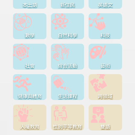
本土語
新住民
英語文
數學
自然科學
科技
社會
綜合活動
藝術
健康與體育
生活課程
跨領域
人權教育
性別平等教育
雙語