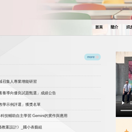
首頁
簡介
訊
more
領域召集人專業增能研習
域素養導向優良試題甄選」成績公告
良教學示例評選」獲獎名單
)-科技輔助自主學習:Gemini的實作與應用
表藝教案設計》_國小表藝組