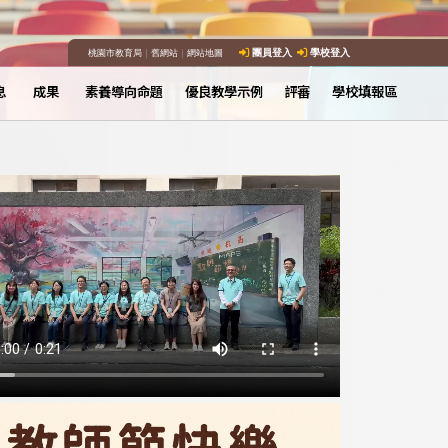
桃園市教育局
｜
舊網站
｜
網站地圖
團員登入
學校登入
息
成果
素養導向命題
優良教學示例
評審
學校填報區