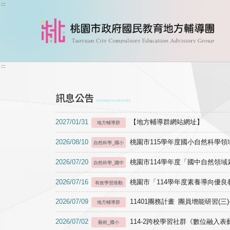
跳到主要內容
:::
:::
訊息公告
Announcements
2027/01/31
【地方輔導群網站網址】
地方輔導群
2026/08/10
桃園市115學年度國小自然科學
自然科學_國小
2026/07/20
桃園市114學年度「國中自然領
自然科學_國中
2026/07/16
桃園市「114學年度素養導向優
有效學習推動
2026/07/09
11401團務計畫 團員增能研習(三
地方輔導群
2026/07/02
114-2跨校學習社群《數位融入
藝術_國小