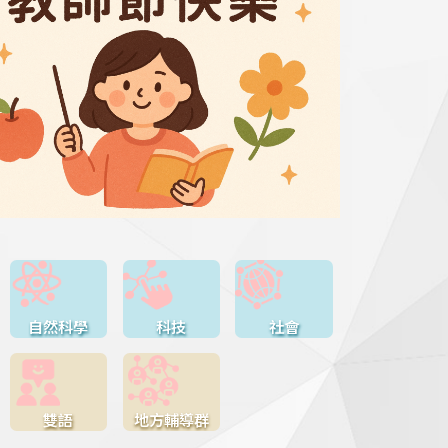
自然科學
科技
社會
雙語
地方輔導群