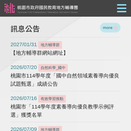
跳到主要內容
訊息公告
more
2027/01/31
地方輔導群
【地方輔導群網站網址】
2026/07/20
自然科學_國中
桃園市114學年度「國中自然領域素養導向優良
試題甄選」成績公告
2026/07/16
有效學習推動
桃園市「114學年度素養導向優良教學示例評
選」獲獎名單
2026/07/09
地方輔導群