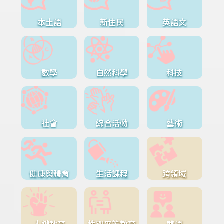
本土語
新住民
英語文
數學
自然科學
科技
社會
綜合活動
藝術
健康與體育
生活課程
跨領域
人權教育
性別平等教育
雙語