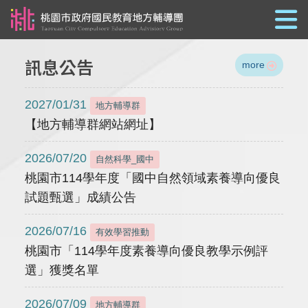
跳到主要內容
訊息公告
more
2027/01/31
地方輔導群
【地方輔導群網站網址】
2026/07/20
自然科學_國中
桃園市114學年度「國中自然領域素養導向優良
試題甄選」成績公告
2026/07/16
有效學習推動
桃園市「114學年度素養導向優良教學示例評
選」獲獎名單
2026/07/09
地方輔導群