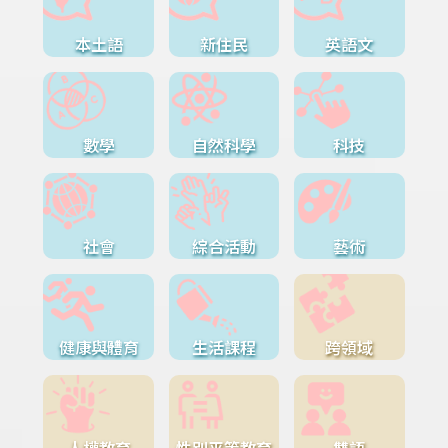
本土語
新住民
英語文
數學
自然科學
科技
社會
綜合活動
藝術
健康與體育
生活課程
跨領域
人權教育
性別平等教育
雙語