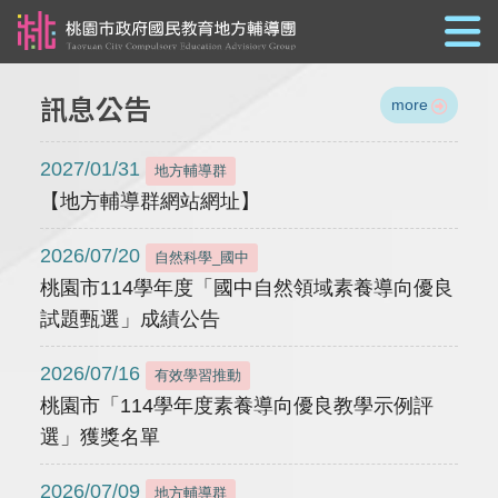
跳到主要內容
訊息公告
more
2027/01/31
地方輔導群
【地方輔導群網站網址】
2026/07/20
自然科學_國中
桃園市114學年度「國中自然領域素養導向優良
試題甄選」成績公告
2026/07/16
有效學習推動
桃園市「114學年度素養導向優良教學示例評
選」獲獎名單
2026/07/09
地方輔導群