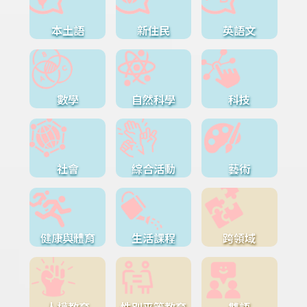
本土語
新住民
英語文
數學
自然科學
科技
社會
綜合活動
藝術
健康與體育
生活課程
跨領域
人權教育
性別平等教育
雙語