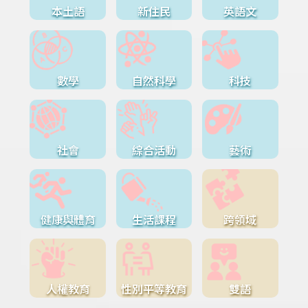
本土語
新住民
英語文
數學
自然科學
科技
社會
綜合活動
藝術
健康與體育
生活課程
跨領域
人權教育
性別平等教育
雙語