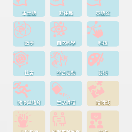
本土語
新住民
英語文
數學
自然科學
科技
社會
綜合活動
藝術
健康與體育
生活課程
跨領域
人權教育
性別平等教育
雙語