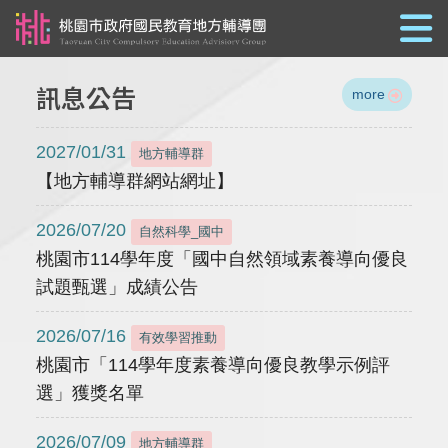
跳到主要內容
訊息公告
more
2027/01/31
地方輔導群
【地方輔導群網站網址】
2026/07/20
自然科學_國中
桃園市114學年度「國中自然領域素養導向優良
試題甄選」成績公告
2026/07/16
有效學習推動
桃園市「114學年度素養導向優良教學示例評
選」獲獎名單
2026/07/09
地方輔導群