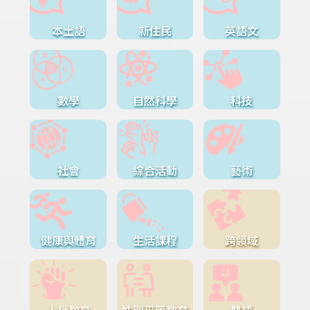
本土語
新住民
英語文
數學
自然科學
科技
社會
綜合活動
藝術
健康與體育
生活課程
跨領域
人權教育
性別平等教育
雙語