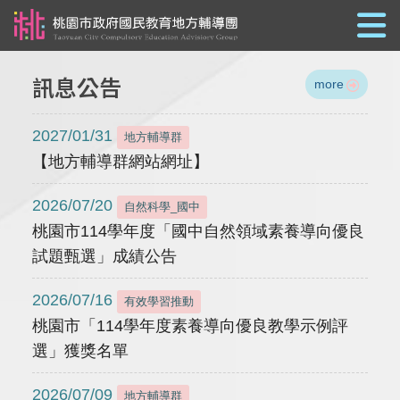
跳到主要內容
訊息公告
more
2027/01/31
地方輔導群
【地方輔導群網站網址】
2026/07/20
自然科學_國中
桃園市114學年度「國中自然領域素養導向優良
試題甄選」成績公告
2026/07/16
有效學習推動
桃園市「114學年度素養導向優良教學示例評
選」獲獎名單
2026/07/09
地方輔導群