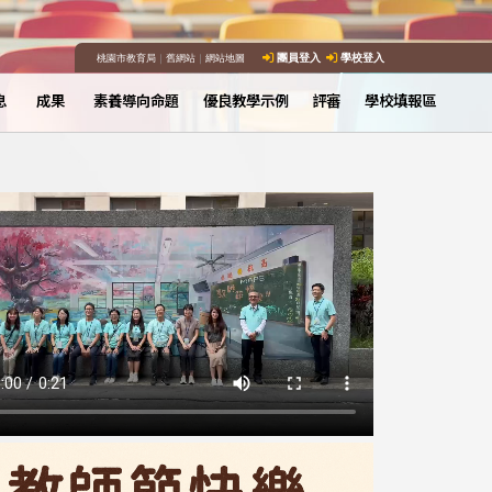
桃園市教育局
｜
舊網站
｜
網站地圖
團員登入
學校登入
息
成果
素養導向命題
優良教學示例
評審
學校填報區