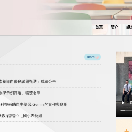
首頁
簡介
訊
more
域素養導向優良試題甄選」成績公告
良教學示例評選」獲獎名單
)-科技輔助自主學習:Gemini的實作與應用
表藝教案設計》_國小表藝組