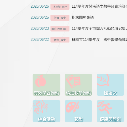
2026/06/26
114學年度閩南語文教學師資培訓研習於1
本土語_國小
2026/06/25
期末團務會議
社會_國中
2026/06/23
114學年度全市綜合活動領域召集人
綜合活動_國中
2026/06/22
桃園市114學年度「國中數學領
數學_國中
有效學習推動
精進教學推動
國語文
綜合活動
藝術
健康與體育