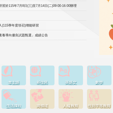
15年7月8日(三)至7月14日(二)09:00-16:00辦理
(115學年度領召)增能研習
域素養導向優良試題甄選」成績公告
本土語
新住民
英語文
數學
生活課程
跨領域
人權教育
性別平等教育