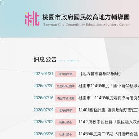
跳到主要內容
:::
:::
訊息公告
Announcements
2027/01/31
【地方輔導群網站網址】
地方輔導群
2026/07/20
桃園市114學年度「國中自然領
自然科學_國中
2026/07/16
桃園市「114學年度素養導向優
有效學習推動
2026/07/09
11401團務計畫 團員增能研習(三
地方輔導群
2026/07/02
114-2跨校學習社群《數位融入
藝術_國小
2026/06/26
114學年度第二學期 6月聯席會議
社會_國小