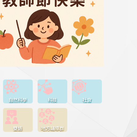
自然科學
科技
社會
雙語
地方輔導群