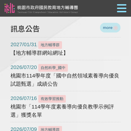
跳到主要內容
訊息公告
more
2027/01/31
地方輔導群
【地方輔導群網站網址】
2026/07/20
自然科學_國中
桃園市114學年度「國中自然領域素養導向優良
試題甄選」成績公告
2026/07/16
有效學習推動
桃園市「114學年度素養導向優良教學示例評
選」獲獎名單
2026/07/09
地方輔導群