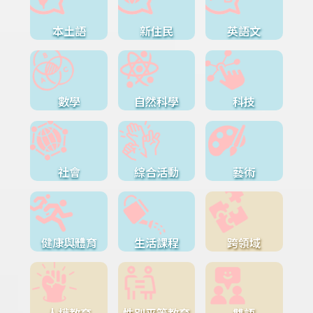
本土語
新住民
英語文
數學
自然科學
科技
社會
綜合活動
藝術
健康與體育
生活課程
跨領域
人權教育
性別平等教育
雙語