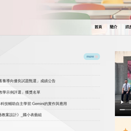
首頁
簡介
訊
more
域素養導向優良試題甄選」成績公告
良教學示例評選」獲獎名單
)-科技輔助自主學習:Gemini的實作與應用
表藝教案設計》_國小表藝組