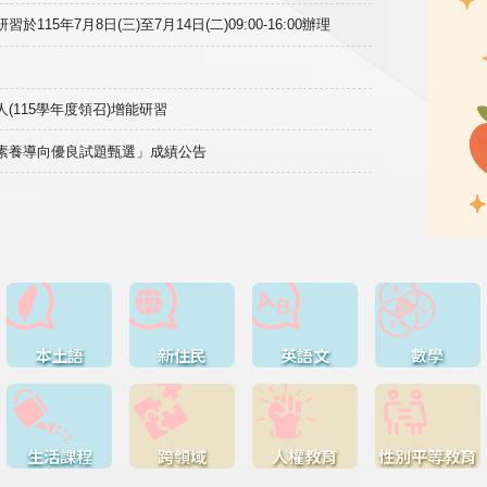
15年7月8日(三)至7月14日(二)09:00-16:00辦理
(115學年度領召)增能研習
域素養導向優良試題甄選」成績公告
本土語
新住民
英語文
數學
生活課程
跨領域
人權教育
性別平等教育