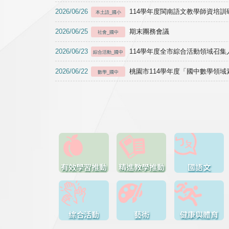
2026/06/26
114學年度閩南語文教學師資培訓研習於1
本土語_國小
2026/06/25
期末團務會議
社會_國中
2026/06/23
114學年度全市綜合活動領域召集人
綜合活動_國中
2026/06/22
桃園市114學年度「國中數學領
數學_國中
有效學習推動
精進教學推動
國語文
綜合活動
藝術
健康與體育