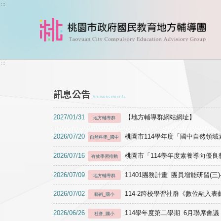
跳到主要內容
:::
:::
訊息公告
Announcements
2027/01/31
【地方輔導群網站網址】
地方輔導群
2026/07/20
桃園市114學年度「國中自然領
自然科學_國中
2026/07/16
桃園市「114學年度素養導向優
有效學習推動
2026/07/09
11401團務計畫 團員增能研習(三
地方輔導群
2026/07/02
114-2跨校學習社群《數位融入
藝術_國小
2026/06/26
114學年度第二學期 6月聯席會議
社會_國小