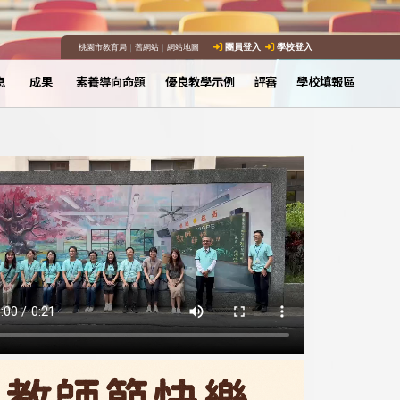
桃園市教育局
｜
舊網站
｜
網站地圖
團員登入
學校登入
息
成果
素養導向命題
優良教學示例
評審
學校填報區