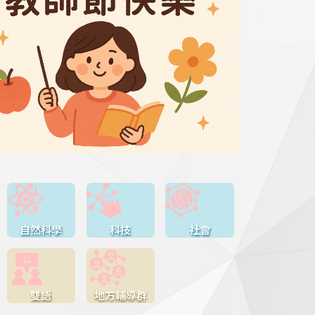
自然科學
科技
社會
雙語
地方輔導群