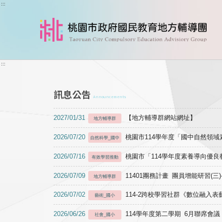
跳到主要內容
:::
:::
訊息公告
Announcements
2027/01/31
【地方輔導群網站網址】
地方輔導群
2026/07/20
桃園市114學年度「國中自然領
自然科學_國中
2026/07/16
桃園市「114學年度素養導向優
有效學習推動
2026/07/09
11401團務計畫 團員增能研習(三
地方輔導群
2026/07/02
114-2跨校學習社群《數位融入
藝術_國小
2026/06/26
114學年度第二學期 6月聯席會議
社會_國小