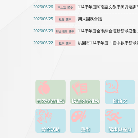
2026/06/26
114學年度閩南語文教學師資培訓研習於1
本土語_國小
2026/06/25
期末團務會議
社會_國中
2026/06/23
114學年度全市綜合活動領域召集人
綜合活動_國中
2026/06/22
桃園市114學年度「國中數學領
數學_國中
有效學習推動
精進教學推動
國語文
綜合活動
藝術
健康與體育