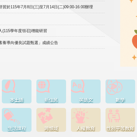
15年7月8日(三)至7月14日(二)09:00-16:00辦理
(115學年度領召)增能研習
域素養導向優良試題甄選」成績公告
本土語
新住民
英語文
數學
生活課程
跨領域
人權教育
性別平等教育