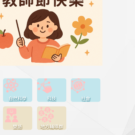
自然科學
科技
社會
雙語
地方輔導群