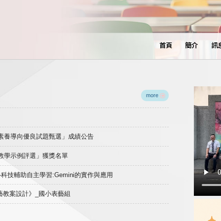
首頁
簡介
訊
more
域素養導向優良試題甄選」成績公告
良教學示例評選」獲獎名單
)-科技輔助自主學習:Gemini的實作與應用
表藝教案設計》_國小表藝組