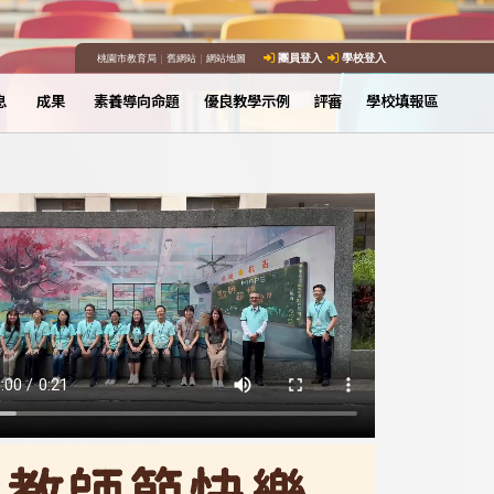
桃園市教育局
｜
舊網站
｜
網站地圖
團員登入
學校登入
息
成果
素養導向命題
優良教學示例
評審
學校填報區