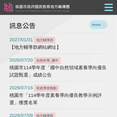
跳到主要內容
訊息公告
more
2027/01/31
地方輔導群
【地方輔導群網站網址】
2026/07/20
自然科學_國中
桃園市114學年度「國中自然領域素養導向優良
試題甄選」成績公告
2026/07/16
有效學習推動
桃園市「114學年度素養導向優良教學示例評
選」獲獎名單
2026/07/09
地方輔導群