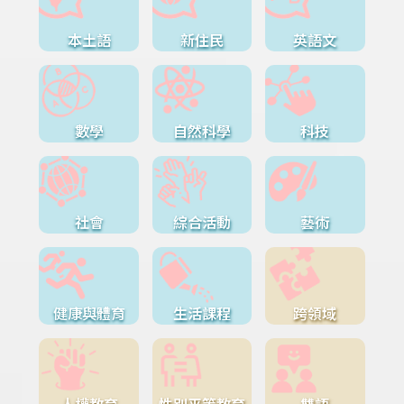
本土語
新住民
英語文
數學
自然科學
科技
社會
綜合活動
藝術
健康與體育
生活課程
跨領域
人權教育
性別平等教育
雙語