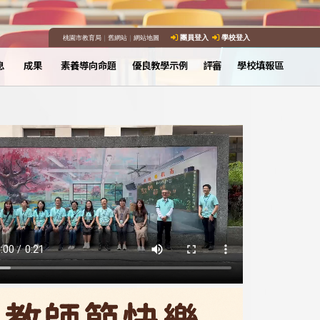
桃園市教育局
｜
舊網站
｜
網站地圖
團員登入
學校登入
息
成果
素養導向命題
優良教學示例
評審
學校填報區