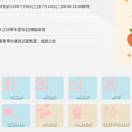
15年7月8日(三)至7月14日(二)09:00-16:00辦理
(115學年度領召)增能研習
域素養導向優良試題甄選」成績公告
本土語
新住民
英語文
數學
生活課程
跨領域
人權教育
性別平等教育