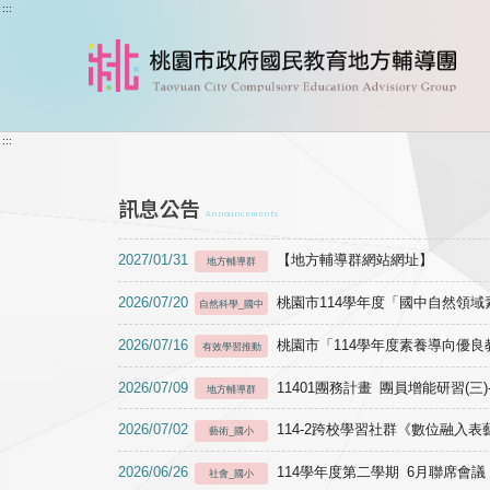
跳到主要內容
:::
:::
訊息公告
Announcements
2027/01/31
【地方輔導群網站網址】
地方輔導群
2026/07/20
桃園市114學年度「國中自然領
自然科學_國中
2026/07/16
桃園市「114學年度素養導向優
有效學習推動
2026/07/09
11401團務計畫 團員增能研習(三
地方輔導群
2026/07/02
114-2跨校學習社群《數位融入
藝術_國小
2026/06/26
114學年度第二學期 6月聯席會議
社會_國小