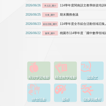
2026/06/26
114學年度閩南語文教學師資培訓研習於1
本土語_國小
2026/06/25
期末團務會議
社會_國中
2026/06/23
114學年度全市綜合活動領域召集人
綜合活動_國中
2026/06/22
桃園市114學年度「國中數學領
數學_國中
有效學習推動
精進教學推動
國語文
綜合活動
藝術
健康與體育