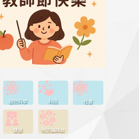
自然科學
科技
社會
雙語
地方輔導群