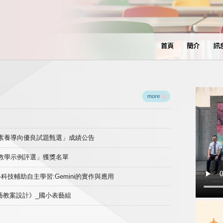
首頁
簡介
訊
more
域素養導向優良試題甄選」成績公告
良教學示例評選」獲獎名單
)-科技輔助自主學習:Gemini的實作與應用
表藝教案設計》_國小表藝組