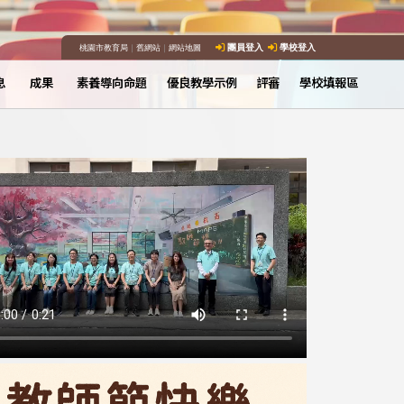
桃園市教育局
｜
舊網站
｜
網站地圖
團員登入
學校登入
息
成果
素養導向命題
優良教學示例
評審
學校填報區