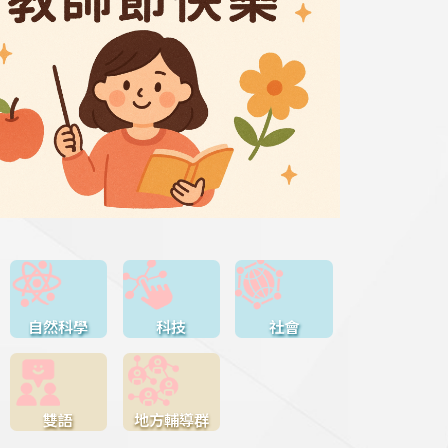
自然科學
科技
社會
雙語
地方輔導群