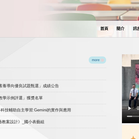
首頁
簡介
訊
more
域素養導向優良試題甄選」成績公告
良教學示例評選」獲獎名單
)-科技輔助自主學習:Gemini的實作與應用
表藝教案設計》_國小表藝組