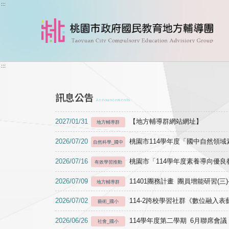
跳到主要內容
:::
:::
訊息公告
Announcements
2027/01/31
【地方輔導群網站網址】
地方輔導群
2026/07/20
桃園市114學年度「國中自然領
自然科學_國中
2026/07/16
桃園市「114學年度素養導向優
有效學習推動
2026/07/09
11401團務計畫 團員增能研習(三
地方輔導群
2026/07/02
114-2跨校學習社群《數位融入
藝術_國小
2026/06/26
114學年度第二學期 6月聯席會議
社會_國小