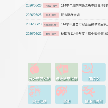
2026/06/26
114學年度閩南語文教學師資培訓研習於1
本土語_國小
2026/06/25
期末團務會議
社會_國中
2026/06/23
114學年度全市綜合活動領域召集人
綜合活動_國中
2026/06/22
桃園市114學年度「國中數學領
數學_國中
有效學習推動
精進教學推動
國語文
綜合活動
藝術
健康與體育