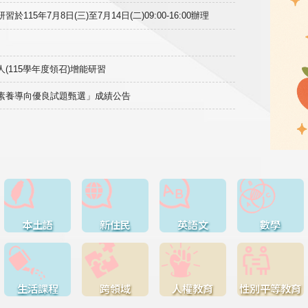
15年7月8日(三)至7月14日(二)09:00-16:00辦理
(115學年度領召)增能研習
域素養導向優良試題甄選」成績公告
本土語
新住民
英語文
數學
生活課程
跨領域
人權教育
性別平等教育