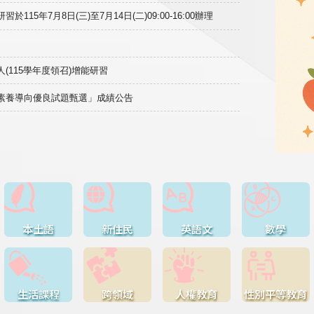
15年7月8日(三)至7月14日(二)09:00-16:00辦理
(115學年度領召)增能研習
域素養導向優良試題甄選」成績公告
本土語
新住民
英語文
數學
生活課程
跨領域
人權教育
性別平等教育