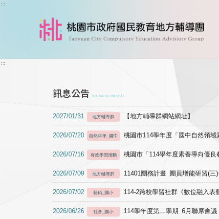
跳到主要內容
:::
:::
訊息公告
Announcements
2027/01/31
【地方輔導群網站網址】
地方輔導群
2026/07/20
桃園市114學年度「國中自然領
自然科學_國中
2026/07/16
桃園市「114學年度素養導向優
有效學習推動
2026/07/09
11401團務計畫 團員增能研習(三
地方輔導群
2026/07/02
114-2跨校學習社群《數位融入
藝術_國小
2026/06/26
114學年度第二學期 6月聯席會議
社會_國小