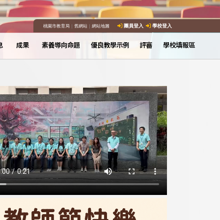
桃園市教育局
｜
舊網站
｜
網站地圖
團員登入
學校登入
息
成果
素養導向命題
優良教學示例
評審
學校填報區