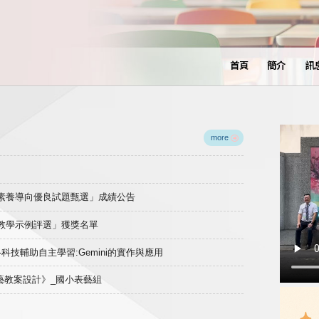
首頁
簡介
訊
more
域素養導向優良試題甄選」成績公告
良教學示例評選」獲獎名單
)-科技輔助自主學習:Gemini的實作與應用
表藝教案設計》_國小表藝組