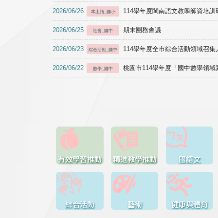
2026/06/26
114學年度閩南語文教學師資培訓研習於1
本土語_國小
2026/06/25
期末團務會議
社會_國中
2026/06/23
114學年度全市綜合活動領域召集人
綜合活動_國中
2026/06/22
桃園市114學年度「國中數學領
數學_國中
有效學習推動
精進教學推動
國語文
綜合活動
藝術
健康與體育