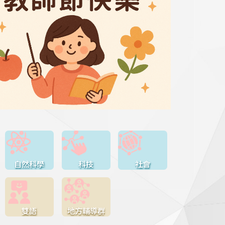
自然科學
科技
社會
雙語
地方輔導群