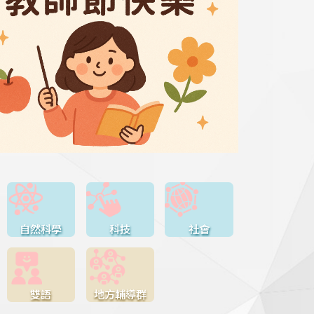
自然科學
科技
社會
雙語
地方輔導群