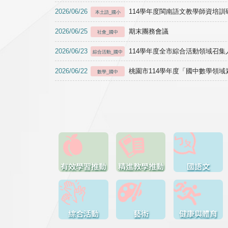
2026/06/26
114學年度閩南語文教學師資培訓研習於1
本土語_國小
2026/06/25
期末團務會議
社會_國中
2026/06/23
114學年度全市綜合活動領域召集人
綜合活動_國中
2026/06/22
桃園市114學年度「國中數學領
數學_國中
有效學習推動
精進教學推動
國語文
綜合活動
藝術
健康與體育