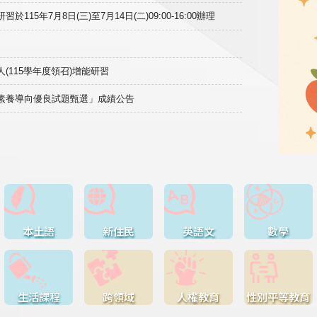
15年7月8日(三)至7月14日(二)09:00-16:00辦理
(115學年度領召)增能研習
域素養導向優良試題甄選」成績公告
本土語
新住民
英語文
數學
生活課程
跨領域
人權教育
性別平等教育