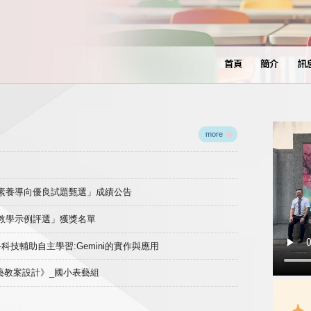
首頁
簡介
訊
more
域素養導向優良試題甄選」成績公告
良教學示例評選」獲獎名單
)-科技輔助自主學習:Gemini的實作與應用
表藝教案設計》_國小表藝組