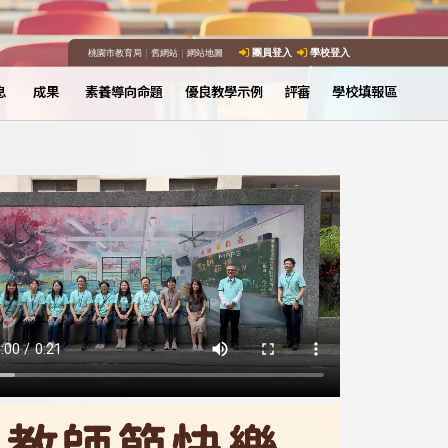
桃園市教育局
｜
舊網站
｜
網站地圖
團員登入
學校登入
息
成果
素養導向命題
優良教學示例
評審
學校填報區