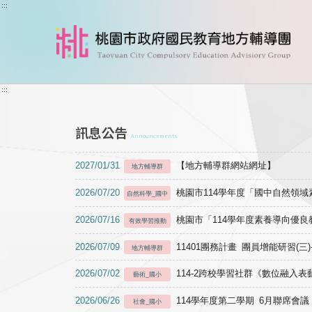
跳到主要內容
:::
:::
訊息公告
Announcements
2027/01/31
【地方輔導群網站網址】
地方輔導群
2026/07/20
桃園市114學年度「國中自然領
自然科學_國中
2026/07/16
桃園市「114學年度素養導向優
有效學習推動
2026/07/09
11401團務計畫 團員增能研習(三
地方輔導群
2026/07/02
114-2跨校學習社群《數位融入
藝術_國小
2026/06/26
114學年度第二學期 6月聯席會議
社會_國小