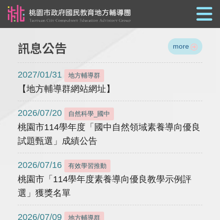
跳到主要內容
訊息公告
more
2027/01/31
地方輔導群
【地方輔導群網站網址】
2026/07/20
自然科學_國中
桃園市114學年度「國中自然領域素養導向優良
試題甄選」成績公告
2026/07/16
有效學習推動
桃園市「114學年度素養導向優良教學示例評
選」獲獎名單
2026/07/09
地方輔導群