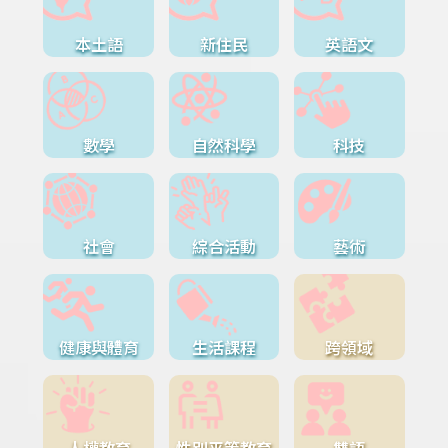
本土語
新住民
英語文
數學
自然科學
科技
社會
綜合活動
藝術
健康與體育
生活課程
跨領域
人權教育
性別平等教育
雙語