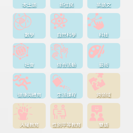
本土語
新住民
英語文
數學
自然科學
科技
社會
綜合活動
藝術
健康與體育
生活課程
跨領域
人權教育
性別平等教育
雙語