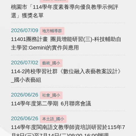
桃園市「114學年度素養導向優良教學示例評
選」獲獎名單
2026/07/09
地方輔導群
11401團務計畫 團員增能研習(三)-科技輔助自
主學習:Gemini的實作與應用
2026/07/02
藝術_國小
114-2跨校學習社群《數位融入表藝教案設計》
_國小表藝組
2026/06/26
社會_國小
114學年度第二學期 6月聯席會議
2026/06/26
本土語_國小
114學年度閩南語文教學師資培訓研習於115年7
月8日(三)至7月14日(二)09:00-16:00辦理