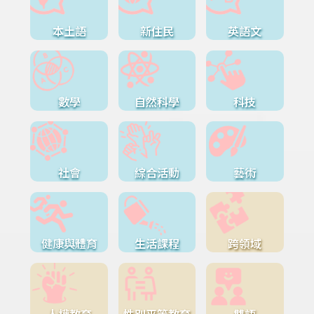
本土語
新住民
英語文
數學
自然科學
科技
社會
綜合活動
藝術
健康與體育
生活課程
跨領域
人權教育
性別平等教育
雙語