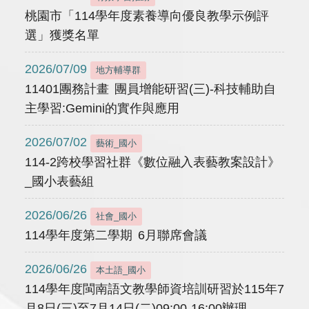
桃園市「114學年度素養導向優良教學示例評
選」獲獎名單
2026/07/09
地方輔導群
11401團務計畫 團員增能研習(三)-科技輔助自
主學習:Gemini的實作與應用
2026/07/02
藝術_國小
114-2跨校學習社群《數位融入表藝教案設計》
_國小表藝組
2026/06/26
社會_國小
114學年度第二學期 6月聯席會議
2026/06/26
本土語_國小
114學年度閩南語文教學師資培訓研習於115年7
月8日(三)至7月14日(二)09:00-16:00辦理