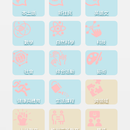
本土語
新住民
英語文
數學
自然科學
科技
社會
綜合活動
藝術
健康與體育
生活課程
跨領域
人權教育
性別平等教育
雙語