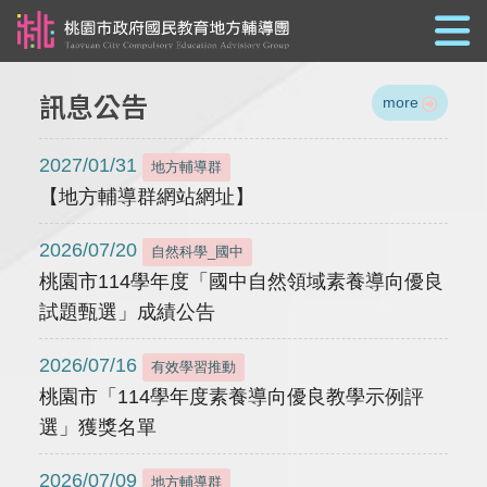
跳到主要內容
訊息公告
more
2027/01/31
地方輔導群
【地方輔導群網站網址】
2026/07/20
自然科學_國中
桃園市114學年度「國中自然領域素養導向優良
試題甄選」成績公告
2026/07/16
有效學習推動
桃園市「114學年度素養導向優良教學示例評
選」獲獎名單
2026/07/09
地方輔導群