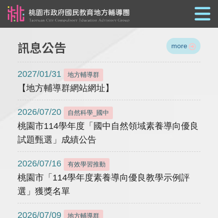
跳到主要內容
訊息公告
more
2027/01/31
地方輔導群
【地方輔導群網站網址】
2026/07/20
自然科學_國中
桃園市114學年度「國中自然領域素養導向優良
試題甄選」成績公告
2026/07/16
有效學習推動
桃園市「114學年度素養導向優良教學示例評
選」獲獎名單
2026/07/09
地方輔導群