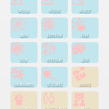
本土語
新住民
英語文
數學
自然科學
科技
社會
綜合活動
藝術
健康與體育
生活課程
跨領域
人權教育
性別平等教育
雙語