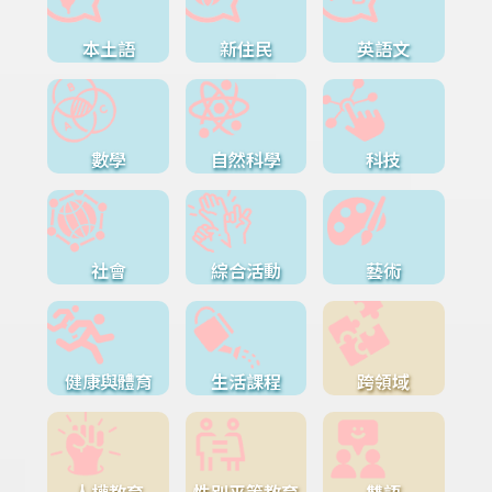
本土語
新住民
英語文
數學
自然科學
科技
社會
綜合活動
藝術
健康與體育
生活課程
跨領域
人權教育
性別平等教育
雙語