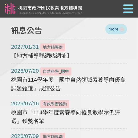
跳到主要內容
訊息公告
more
2027/01/31
地方輔導群
【地方輔導群網站網址】
2026/07/20
自然科學_國中
桃園市114學年度「國中自然領域素養導向優良
試題甄選」成績公告
2026/07/16
有效學習推動
桃園市「114學年度素養導向優良教學示例評
選」獲獎名單
2026/07/09
地方輔導群