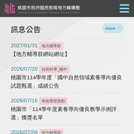
跳到主要內容
訊息公告
more
2027/01/31
地方輔導群
【地方輔導群網站網址】
2026/07/20
自然科學_國中
桃園市114學年度「國中自然領域素養導向優良
試題甄選」成績公告
2026/07/16
有效學習推動
桃園市「114學年度素養導向優良教學示例評
選」獲獎名單
2026/07/09
地方輔導群