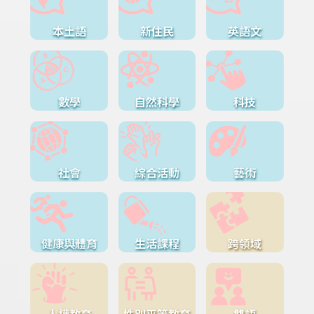
本土語
新住民
英語文
數學
自然科學
科技
社會
綜合活動
藝術
健康與體育
生活課程
跨領域
人權教育
性別平等教育
雙語