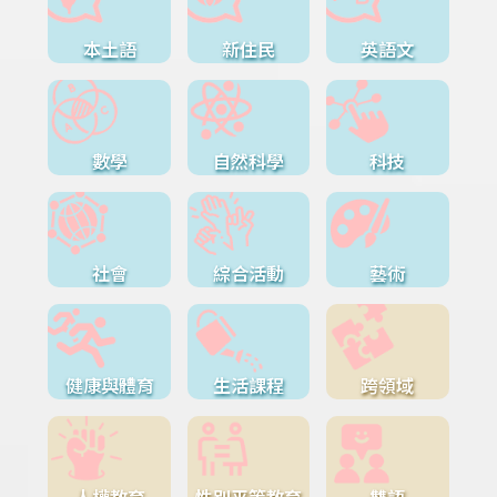
本土語
新住民
英語文
數學
自然科學
科技
社會
綜合活動
藝術
健康與體育
生活課程
跨領域
人權教育
性別平等教育
雙語