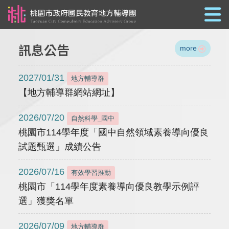
跳到主要內容
訊息公告
more
2027/01/31
地方輔導群
【地方輔導群網站網址】
2026/07/20
自然科學_國中
桃園市114學年度「國中自然領域素養導向優良
試題甄選」成績公告
2026/07/16
有效學習推動
桃園市「114學年度素養導向優良教學示例評
選」獲獎名單
2026/07/09
地方輔導群