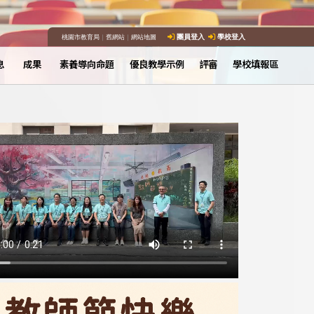
桃園市教育局
｜
舊網站
｜
網站地圖
團員登入
學校登入
息
成果
素養導向命題
優良教學示例
評審
學校填報區