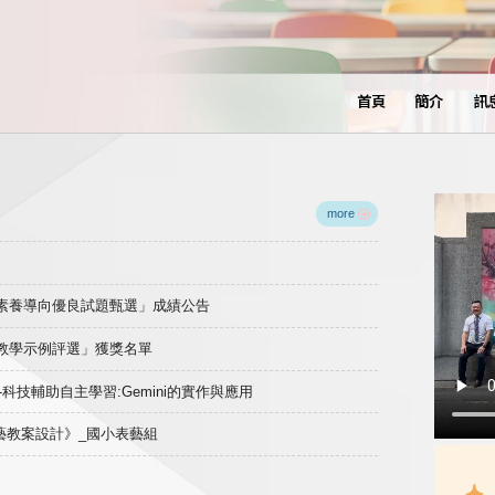
首頁
簡介
訊
more
域素養導向優良試題甄選」成績公告
良教學示例評選」獲獎名單
)-科技輔助自主學習:Gemini的實作與應用
表藝教案設計》_國小表藝組