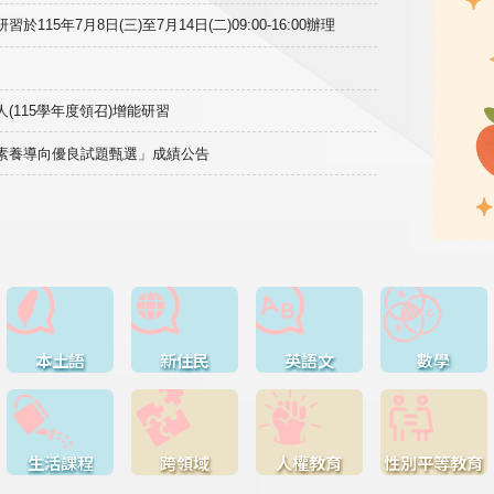
15年7月8日(三)至7月14日(二)09:00-16:00辦理
(115學年度領召)增能研習
域素養導向優良試題甄選」成績公告
本土語
新住民
英語文
數學
生活課程
跨領域
人權教育
性別平等教育