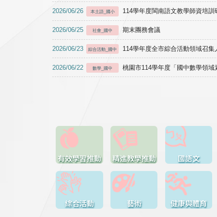
2026/06/26
114學年度閩南語文教學師資培訓研習於1
本土語_國小
2026/06/25
期末團務會議
社會_國中
2026/06/23
114學年度全市綜合活動領域召集人
綜合活動_國中
2026/06/22
桃園市114學年度「國中數學領
數學_國中
有效學習推動
精進教學推動
國語文
綜合活動
藝術
健康與體育