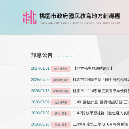
跳到主要內容
:::
:::
訊息公告
Announcements
2027/01/31
【地方輔導群網站網址】
地方輔導群
2026/07/20
桃園市114學年度「國中自然領
自然科學_國中
2026/07/16
桃園市「114學年度素養導向優
有效學習推動
2026/07/09
11401團務計畫 團員增能研習(三
地方輔導群
2026/07/02
114-2跨校學習社群《數位融入
藝術_國小
2026/06/26
114學年度第二學期 6月聯席會議
社會_國小