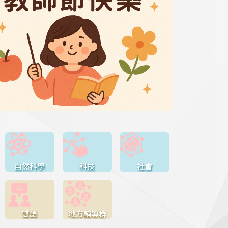
自然科學
科技
社會
雙語
地方輔導群