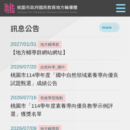
跳到主要內容
訊息公告
more
2027/01/31
地方輔導群
【地方輔導群網站網址】
2026/07/20
自然科學_國中
桃園市114學年度「國中自然領域素養導向優良
試題甄選」成績公告
2026/07/16
有效學習推動
桃園市「114學年度素養導向優良教學示例評
選」獲獎名單
2026/07/09
地方輔導群