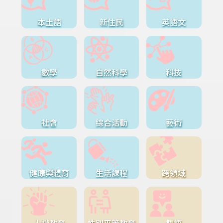
本土語
新住民
英語文
數學
自然科學
科技
社會
綜合活動
藝術
健康與體育
生活課程
跨領域
人權教育
性別平等教育
雙語