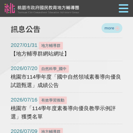
跳到主要內容
訊息公告
more
2027/01/31
地方輔導群
【地方輔導群網站網址】
2026/07/20
自然科學_國中
桃園市114學年度「國中自然領域素養導向優良
試題甄選」成績公告
2026/07/16
有效學習推動
桃園市「114學年度素養導向優良教學示例評
選」獲獎名單
2026/07/09
地方輔導群