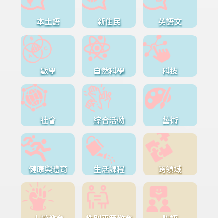
本土語
新住民
英語文
數學
自然科學
科技
社會
綜合活動
藝術
健康與體育
生活課程
跨領域
人權教育
性別平等教育
雙語