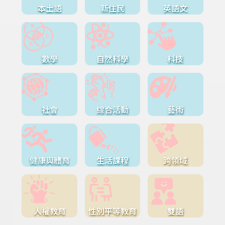
本土語
新住民
英語文
數學
自然科學
科技
社會
綜合活動
藝術
健康與體育
生活課程
跨領域
人權教育
性別平等教育
雙語