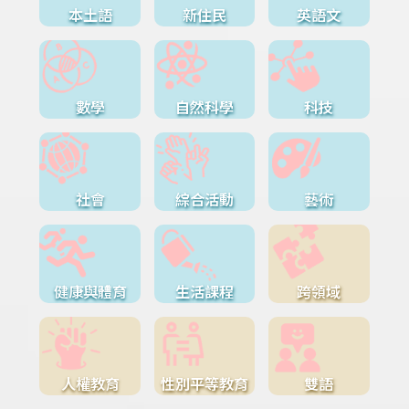
本土語
新住民
英語文
數學
自然科學
科技
社會
綜合活動
藝術
健康與體育
生活課程
跨領域
人權教育
性別平等教育
雙語