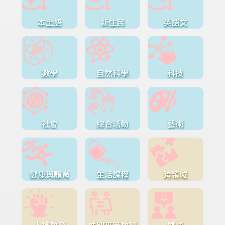
本土語
新住民
英語文
數學
自然科學
科技
社會
綜合活動
藝術
健康與體育
生活課程
跨領域
人權教育
性別平等教育
雙語