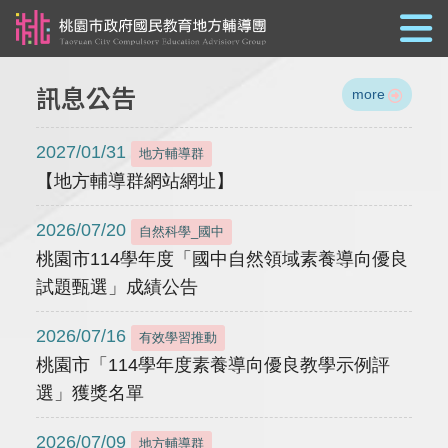
跳到主要內容
訊息公告
more
2027/01/31
地方輔導群
【地方輔導群網站網址】
2026/07/20
自然科學_國中
桃園市114學年度「國中自然領域素養導向優良
試題甄選」成績公告
2026/07/16
有效學習推動
桃園市「114學年度素養導向優良教學示例評
選」獲獎名單
2026/07/09
地方輔導群