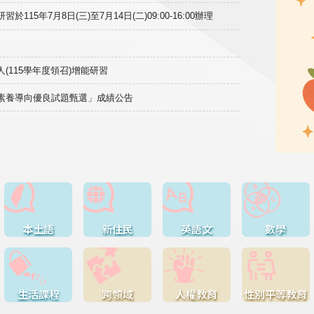
15年7月8日(三)至7月14日(二)09:00-16:00辦理
(115學年度領召)增能研習
域素養導向優良試題甄選」成績公告
本土語
新住民
英語文
數學
生活課程
跨領域
人權教育
性別平等教育