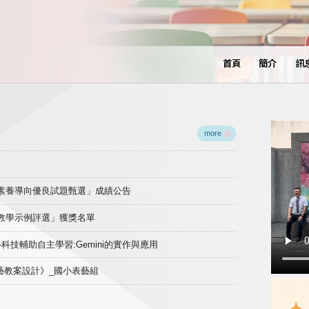
首頁
簡介
訊
more
域素養導向優良試題甄選」成績公告
良教學示例評選」獲獎名單
)-科技輔助自主學習:Gemini的實作與應用
表藝教案設計》_國小表藝組