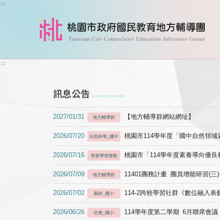
跳到主要內容
:::
:::
訊息公告
Announcements
2027/01/31
【地方輔導群網站網址】
地方輔導群
2026/07/20
桃園市114學年度「國中自然領
自然科學_國中
2026/07/16
桃園市「114學年度素養導向優
有效學習推動
2026/07/09
11401團務計畫 團員增能研習(三
地方輔導群
2026/07/02
114-2跨校學習社群《數位融入
藝術_國小
2026/06/26
114學年度第二學期 6月聯席會議
社會_國小