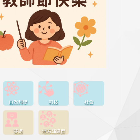
自然科學
科技
社會
雙語
地方輔導群