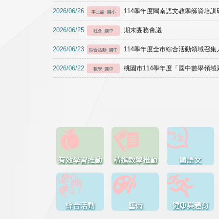
2026/06/26
114學年度閩南語文教學師資培訓研習於1
本土語_國小
2026/06/25
期末團務會議
社會_國中
2026/06/23
114學年度全市綜合活動領域召集人
綜合活動_國中
2026/06/22
桃園市114學年度「國中數學領
數學_國中
有效學習推動
精進教學推動
國語文
綜合活動
藝術
健康與體育