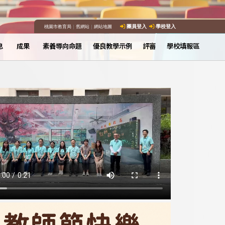
桃園市教育局
｜
舊網站
｜
網站地圖
團員登入
學校登入
息
成果
素養導向命題
優良教學示例
評審
學校填報區