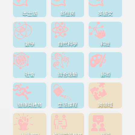
本土語
新住民
英語文
數學
自然科學
科技
社會
綜合活動
藝術
健康與體育
生活課程
跨領域
人權教育
性別平等教育
雙語