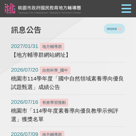
跳到主要內容
訊息公告
more
2027/01/31
地方輔導群
【地方輔導群網站網址】
2026/07/20
自然科學_國中
桃園市114學年度「國中自然領域素養導向優良
試題甄選」成績公告
2026/07/16
有效學習推動
桃園市「114學年度素養導向優良教學示例評
選」獲獎名單
2026/07/09
地方輔導群