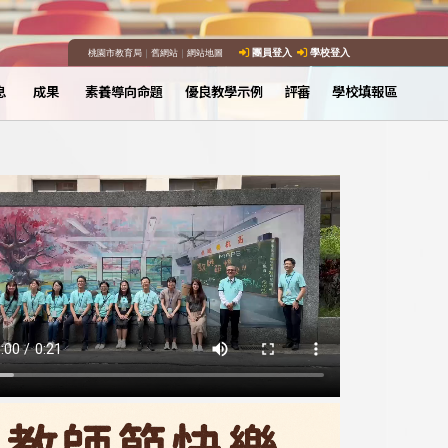
桃園市教育局
｜
舊網站
｜
網站地圖
團員登入
學校登入
息
成果
素養導向命題
優良教學示例
評審
學校填報區