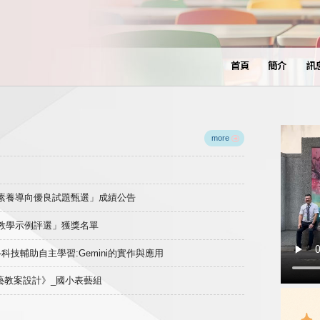
首頁
簡介
訊
more
域素養導向優良試題甄選」成績公告
良教學示例評選」獲獎名單
)-科技輔助自主學習:Gemini的實作與應用
表藝教案設計》_國小表藝組