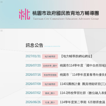
跳到主要內容
:::
:::
訊息公告
Announcements
2027/01/31
【地方輔導群網站網址】
地方輔導群
2026/07/20
桃園市114學年度「國中自然領
自然科學_國中
2026/07/16
桃園市「114學年度素養導向優
有效學習推動
2026/07/09
11401團務計畫 團員增能研習(三
地方輔導群
2026/07/02
114-2跨校學習社群《數位融入
藝術_國小
2026/06/26
114學年度第二學期 6月聯席會議
社會_國小