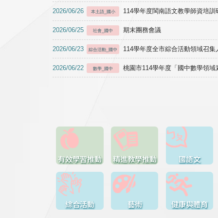
2026/06/26
114學年度閩南語文教學師資培訓研習於1
本土語_國小
2026/06/25
期末團務會議
社會_國中
2026/06/23
114學年度全市綜合活動領域召集人
綜合活動_國中
2026/06/22
桃園市114學年度「國中數學領
數學_國中
有效學習推動
精進教學推動
國語文
綜合活動
藝術
健康與體育