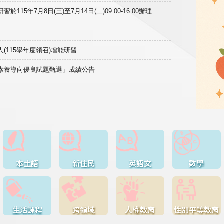
15年7月8日(三)至7月14日(二)09:00-16:00辦理
(115學年度領召)增能研習
域素養導向優良試題甄選」成績公告
本土語
新住民
英語文
數學
生活課程
跨領域
人權教育
性別平等教育