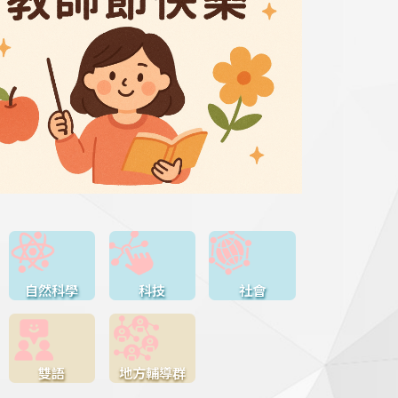
自然科學
科技
社會
雙語
地方輔導群