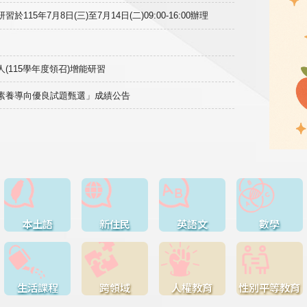
15年7月8日(三)至7月14日(二)09:00-16:00辦理
(115學年度領召)增能研習
域素養導向優良試題甄選」成績公告
本土語
新住民
英語文
數學
生活課程
跨領域
人權教育
性別平等教育