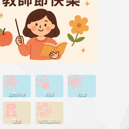
自然科學
科技
社會
雙語
地方輔導群