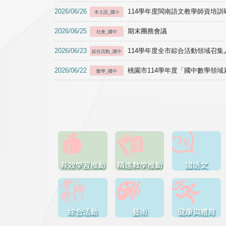
2026/06/26
114學年度閩南語文教學師資培訓研習於1
本土語_國小
2026/06/25
期末團務會議
社會_國中
2026/06/23
114學年度全市綜合活動領域召集人
綜合活動_國中
2026/06/22
桃園市114學年度「國中數學領
數學_國中
有效學習推動
精進教學推動
國語文
綜合活動
藝術
健康與體育