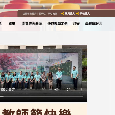
桃園市教育局
｜
舊網站
｜
網站地圖
團員登入
學校登入
息
成果
素養導向命題
優良教學示例
評審
學校填報區