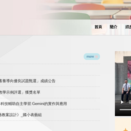
首頁
簡介
訊
more
域素養導向優良試題甄選」成績公告
良教學示例評選」獲獎名單
)-科技輔助自主學習:Gemini的實作與應用
表藝教案設計》_國小表藝組