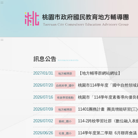
跳到主要內容
:::
:::
訊息公告
Announcements
2027/01/31
【地方輔導群網站網址】
地方輔導群
2026/07/20
桃園市114學年度「國中自然領
自然科學_國中
2026/07/16
桃園市「114學年度素養導向優
有效學習推動
2026/07/09
11401團務計畫 團員增能研習(三
地方輔導群
2026/07/02
114-2跨校學習社群《數位融入
藝術_國小
2026/06/26
114學年度第二學期 6月聯席會議
社會_國小